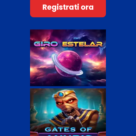
Registrati ora