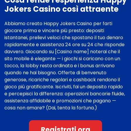
Cosa rende l'esperienza Happy
Jokers Casino così attraente
Abbiamo creato Happy Jokers Casino per farti
giocare prima e vincere più presto: depositi
istantanei, prelievi veloci che spostano il tuo denaro
rapidamente e assistenza 24 ore su 24 che risponde
davvero. Giocando su [Casino name] noterai che il
sito mobile è elegante — i giochi si caricano con un
tocco, la lobby resta ordinata e i bonus arrivano
quando ne hai bisogno. Offerte di benvenuto
generose, ricariche regolari e cashback rendono il
gioco più gratificante. Iscriviti, fai un deposito rapido
e percepisci la differenza: operazioni bancarie fluide,
assistenza affidabile e promozioni che pagano —
cosa non amare? (Dai, tenta la fortuna.)
Registrati ora