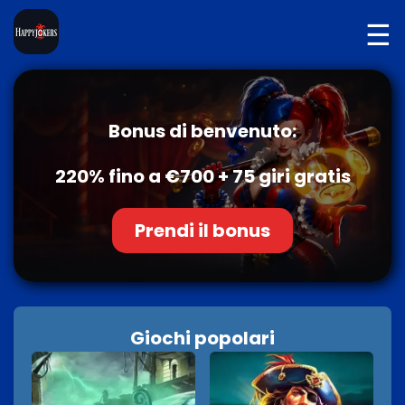
☰
Bonus di benvenuto:
220% fino a €700 + 75 giri gratis
Prendi il bonus
Giochi popolari