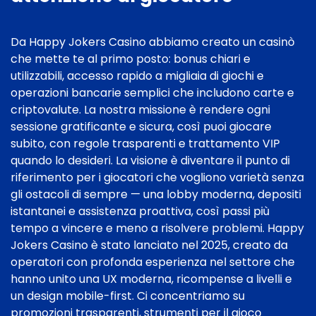
Da Happy Jokers Casino abbiamo creato un casinò
che mette te al primo posto: bonus chiari e
utilizzabili, accesso rapido a migliaia di giochi e
operazioni bancarie semplici che includono carte e
criptovalute. La nostra missione è rendere ogni
sessione gratificante e sicura, così puoi giocare
subito, con regole trasparenti e trattamento VIP
quando lo desideri. La visione è diventare il punto di
riferimento per i giocatori che vogliono varietà senza
gli ostacoli di sempre — una lobby moderna, depositi
istantanei e assistenza proattiva, così passi più
tempo a vincere e meno a risolvere problemi. Happy
Jokers Casino è stato lanciato nel 2025, creato da
operatori con profonda esperienza nel settore che
hanno unito una UX moderna, ricompense a livelli e
un design mobile-first. Ci concentriamo su
promozioni trasparenti, strumenti per il gioco