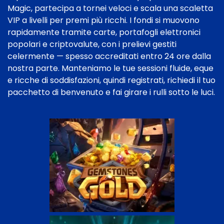
Magic, partecipa a tornei veloci e scala una scaletta
VIP a livelli per premi più ricchi. I fondi si muovono
rapidamente tramite carte, portafogli elettronici
popolari e criptovalute, con i prelievi gestiti
celermente — spesso accreditati entro 24 ore dalla
nostra parte. Manteniamo le tue sessioni fluide, eque
e ricche di soddisfazioni, quindi registrati, richiedi il tuo
pacchetto di benvenuto e fai girare i rulli sotto le luci.