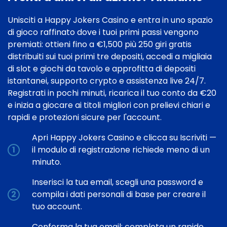
Unisciti a Happy Jokers Casino e entra in uno spazio
di gioco raffinato dove i tuoi primi passi vengono
premiati: ottieni fino a €1,500 più 250 giri gratis
distribuiti sui tuoi primi tre depositi, accedi a migliaia
di slot e giochi da tavolo e approfitta di depositi
istantanei, supporto crypto e assistenza live 24/7.
Registrati in pochi minuti, ricarica il tuo conto da €20
e inizia a giocare ai titoli migliori con prelievi chiari e
rapidi e protezioni sicure per l'account.
Apri Happy Jokers Casino e clicca su Iscriviti —
il modulo di registrazione richiede meno di un
minuto.
Inserisci la tua email, scegli una password e
compila i dati personali di base per creare il
tuo account.
Conferma la tua email; completa un rapido