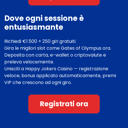
Dove ogni sessione è
entusiasmante
Richiedi €1.500 + 250 giri gratuiti.
Gira le migliori slot come Gates of Olympus ora.
Deposita con carta, e-wallet o criptovalute e
preleva velocemente.
Unisciti a Happy Jokers Casino — registrazione
veloce, bonus applicato automaticamente, premi
VIP che crescono ad ogni giro.
Registrati ora