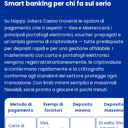
Smart banking per chi fa sul serio
Su Happy Jokers Casino troverai le opzioni di
pagamento che ti aspetti — Visa e Mastercard, i
principali portafogli elettronici, voucher prepagati e
un'ampia gamma di criptovalute — tutte predisposte
per depositi rapidi e per una gestione affidabile. I
trasferimenti con carta e portafogli elettronici
vengono registrati istantaneamente, le criptovalute
si confermano rapidamente e la crittografia
conforme agli standard del settore protegge ogni
transazione. Con limiti minimi semplici e massimali
flessibili, sarai pronto a giocare in pochi minuti.
Metodo di
Esempi di
Deposito
Deposito
pagamento
fornitori
minimo
massimo
Visa,
Di solito fino a
Carte di